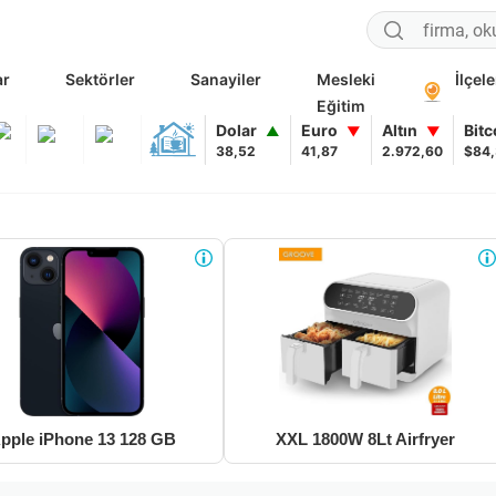
ar
Sektörler
Sanayiler
Mesleki
İlçele
Eğitim
Dolar
Euro
Altın
Bit
▲
▼
▼
38,52
41,87
2.972,60
$84
pple iPhone 13 128 GB
XXL 1800W 8Lt Airfryer