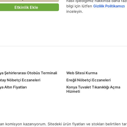
nasıl işlediğimiz hakkında daha faz
bilgi için lütfen
Gizlilik Politikamızı
Etkinlik Ekle
inceleyin.
a Şehirlerarası Otobüs Terminali
Web Sitesi Kurma
tay Nöbetçi Eczaneleri
Ereğli Nöbetçi Eczaneleri
a Altın Fiyatları
Konya Tuvalet Tıkanıklığı Açma
Hizmeti
 komisyon kazanıyorum. Sitedeki ürün fiyatları ve stokları belirtilen ta