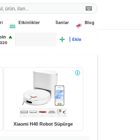
ri
Etkinlikler
İlanlar
Blog
coin
▲
F
|
Ekle
,320
Xiaomi H40 Robot Süpürge