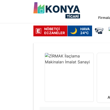
Firmal
NÖBETÇI
HAVA
🌙
ECZANELER
24°C
A