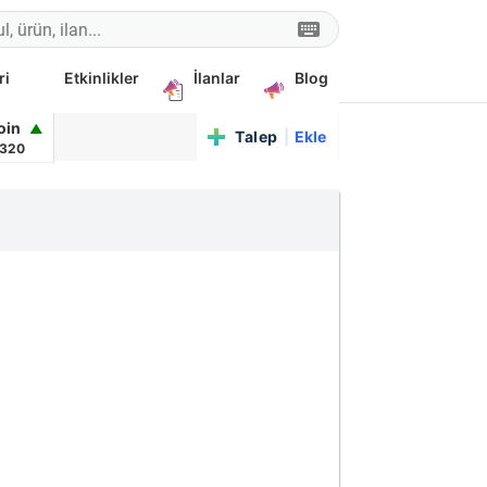
ri
Etkinlikler
İlanlar
Blog
coin
▲
Talep
|
Ekle
,320