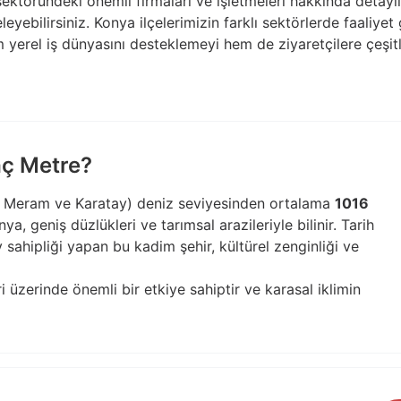
sektöründeki önemli firmaları ve işletmeleri hakkında detaylı 
celeyebilirsiniz. Konya ilçelerimizin farklı sektörlerde faaliye
m yerel iş dünyasını desteklemeyi hem de ziyaretçilere çeşi
aç Metre?
, Meram ve Karatay) deniz seviyesinden ortalama
1016
a, geniş düzlükleri ve tarımsal arazileriyle bilinir. Tarih
ahipliği yapan bu kadim şehir, kültürel zenginliği ve
ri üzerinde önemli bir etkiye sahiptir ve karasal iklimin