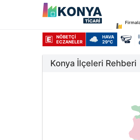
Firmal
NÖBETÇI
HAVA
☁️
ECZANELER
29°C
Konya İlçeleri Rehberi