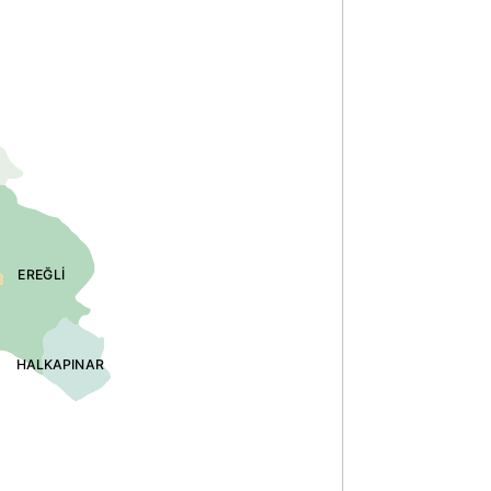
EREĞLİ
HALKAPINAR