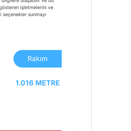
bilgilere ulaşabilir ve bu
t gösteren işletmelerini ve
tli seçenekler sunmayı
Rakım
1.016 METRE