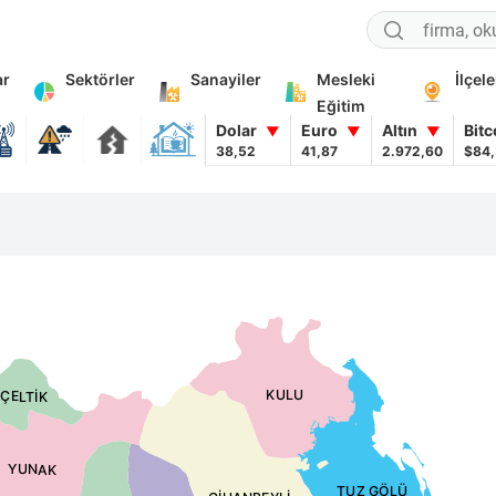
ar
Sektörler
Sanayiler
Mesleki
İlçele
Eğitim
Dolar
Euro
Altın
Bit
▼
▼
▼
38,52
41,87
2.972,60
$84
KULU
ÇELTİK
YUNAK
TUZ GÖLÜ