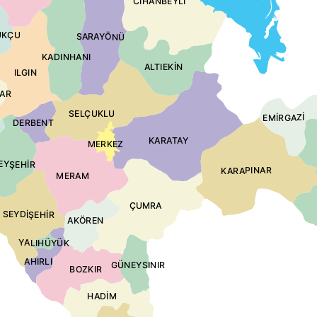
CİHANBEYLİ
UKÇU
SARAYÖNÜ
KADINHANI
ALTIEKİN
ILGIN
AR
SELÇUKLU
EMİRGAZİ
DERBENT
KARATAY
MERKEZ
EYŞEHİR
KARAPINAR
MERAM
ÇUMRA
SEYDİŞEHİR
AKÖREN
YALIHÜYÜK
AHIRLI
GÜNEYSINIR
BOZKIR
HADİM