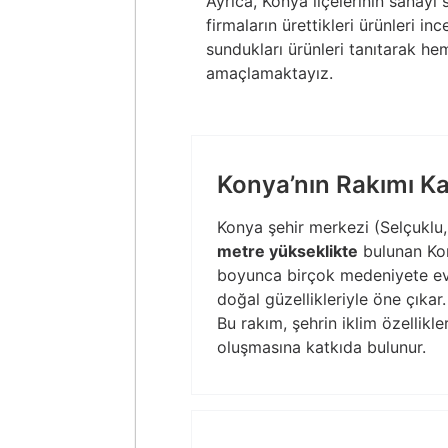
Ayrıca, Konya ilçelerinin sanayi 
firmaların ürettikleri ürünleri in
sundukları ürünleri tanıtarak he
amaçlamaktayız.
Konya’nın Rakımı K
Konya şehir merkezi (Selçuklu
metre yükseklikte
bulunan Kony
boyunca birçok medeniyete ev s
doğal güzellikleriyle öne çıkar.
Bu rakım, şehrin iklim özellikle
oluşmasına katkıda bulunur.