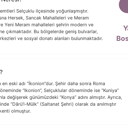
emtleri Selçuklu ilçesinde yoğunlaşmıştır.
Bosna Hersek, Sancak Mahalleleri ve Meram
ve Yeni Meram mahalleleri şehrin modern ve
Y
 öne çıkmaktadır. Bu bölgelerde geniş bulvarlar,
Bos
erkezleri ve sosyal donatı alanları bulunmaktadır.
r?
n en eski adı “İkonion”dur. Şehir daha sonra Roma
öneminde “Ikonion”, Selçuklular döneminde ise “Kuniya”
anla değişerek günümüzdeki “Konya” adını almıştır. Ayrıca,
de “Dârü’l-Mülk” (Saltanat Şehri) olarak da anılmıştır
kenti olmuştur.