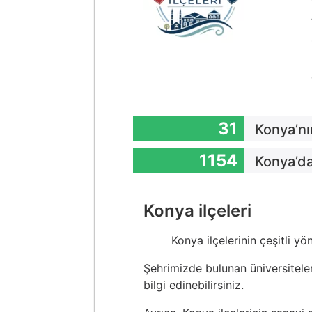
31
Konya’nı
1154
Konya’da
Konya ilçeleri
Konya ilçelerinin çeşitli y
Şehrimizde bulunan üniversiteler
bilgi edinebilirsiniz.