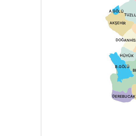
A.GÖLÜ
TUZL
AKŞEHİR
DOĞANHİS
HÜYÜK
B.GÖLÜ
B
DEREBUCAK