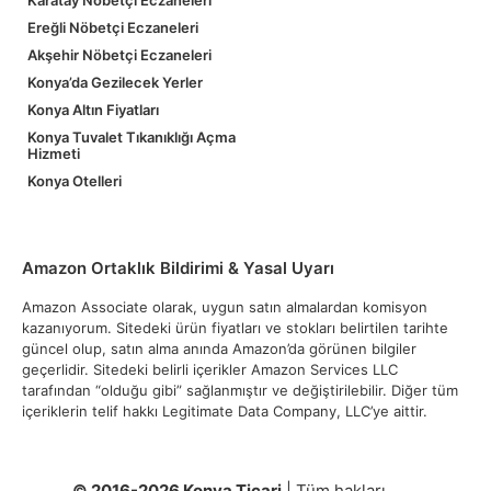
Karatay Nöbetçi Eczaneleri
Ereğli Nöbetçi Eczaneleri
Akşehir Nöbetçi Eczaneleri
Konya’da Gezilecek Yerler
Konya Altın Fiyatları
Konya Tuvalet Tıkanıklığı Açma
Hizmeti
Konya Otelleri
Amazon Ortaklık Bildirimi & Yasal Uyarı
Amazon Associate olarak, uygun satın almalardan komisyon
kazanıyorum. Sitedeki ürün fiyatları ve stokları belirtilen tarihte
güncel olup, satın alma anında Amazon’da görünen bilgiler
geçerlidir. Sitedeki belirli içerikler Amazon Services LLC
tarafından “olduğu gibi” sağlanmıştır ve değiştirilebilir. Diğer tüm
içeriklerin telif hakkı Legitimate Data Company, LLC’ye aittir.
© 2016-2026 Konya Ticari
| Tüm hakları