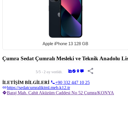
Etkinlikler
İlanlar
İş İlanları
İlanlar
Blog
Apple iPhone 13 128 GB
Çumra Sedat Çumralı Mesleki ve Teknik Anadolu Lis
5/5 - 2 oy verildi.
İLETİŞİM BİLGİLERİ
+90 332 447 10 25
https://sedatcumraliktml.meb.k12.tr
Baraj Mah. Cahit Aküzüm Caddesi No 52 Çumra/KONYA