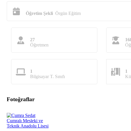
Öğretim Şekli
Örgün Eğitim
27
16
Öğretmen
Öğ
1
1
Bilgisayar T. Sınıfı
Kü
Fotoğraflar