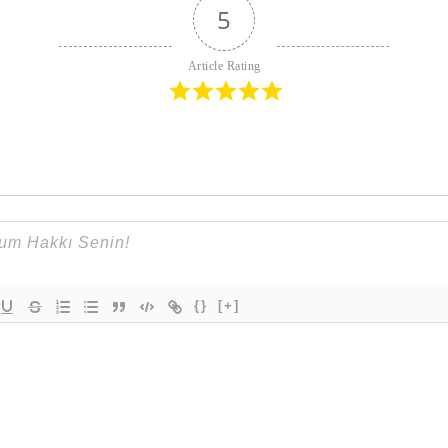
5
Article Rating
{}
[+]