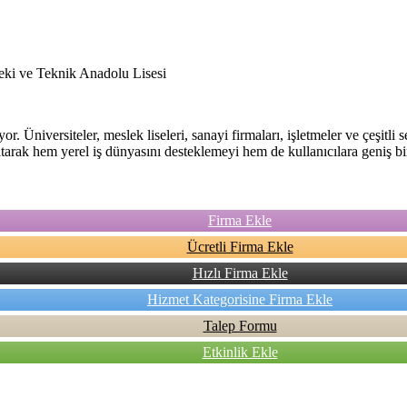
ki ve Teknik Anadolu Lisesi
. Üniversiteler, meslek liseleri, sanayi firmaları, işletmeler ve çeşitli 
anıtarak hem yerel iş dünyasını desteklemeyi hem de kullanıcılara geniş 
Firma Ekle
Ücretli Firma Ekle
Hızlı Firma Ekle
Hizmet Kategorisine Firma Ekle
Talep Formu
Etkinlik Ekle