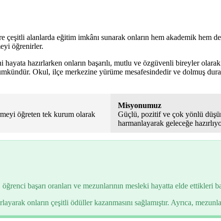
 çeşitli alanlarda eğitim imkânı sunarak onların hem akademik hem de m
eyi öğrenirler.
i hayata hazırlarken onların başarılı, mutlu ve özgüvenli bireyler olara
 mümkündür. Okul, ilçe merkezine yürüme mesafesindedir ve dolmuş dura
Misyonumuz
dirmeyi öğreten tek kurum olarak
Güçlü, pozitif ve çok yönlü düşün
harmanlayarak geleceğe hazırlıyo
enci başarı oranları ve mezunlarının mesleki hayatta elde ettikleri baş
rlayarak onların çeşitli ödüller kazanmasını sağlamıştır. Ayrıca, mezunla