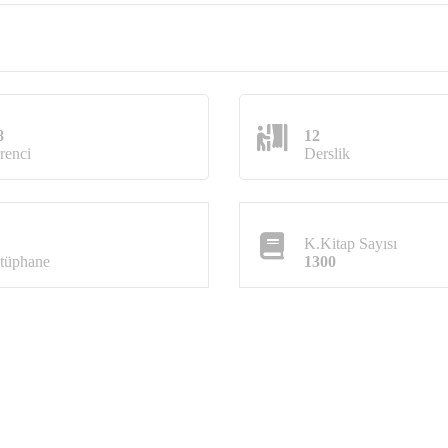
8
12
renci
Derslik
K.Kitap Sayısı
tüphane
1300