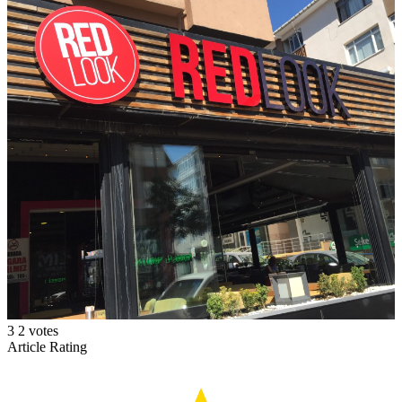
3
2
votes
Article Rating