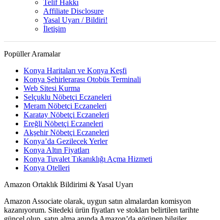
Telif Hakkı
Affiliate Disclosure
Yasal Uyarı / Bildiri!
İletişim
Popüller Aramalar
Konya Haritaları ve Konya Keşfi
Konya Şehirlerarası Otobüs Terminali
Web Sitesi Kurma
Selçuklu Nöbetçi Eczaneleri
Meram Nöbetçi Eczaneleri
Karatay Nöbetçi Eczaneleri
Ereğli Nöbetçi Eczaneleri
Akşehir Nöbetçi Eczaneleri
Konya’da Gezilecek Yerler
Konya Altın Fiyatları
Konya Tuvalet Tıkanıklığı Açma Hizmeti
Konya Otelleri
Amazon Ortaklık Bildirimi & Yasal Uyarı
Amazon Associate olarak, uygun satın almalardan komisyon
kazanıyorum. Sitedeki ürün fiyatları ve stokları belirtilen tarihte
güncel olup, satın alma anında Amazon’da görünen bilgiler