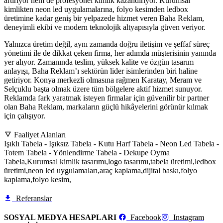
artırıyor hem de profesyonel kimlik kazandırıyor. Kurumsal
kimlikten neon led uygulamalarına, folyo kesimden ledbox
üretimine kadar geniş bir yelpazede hizmet veren Baha Reklam,
deneyimli ekibi ve modern teknolojik altyapısıyla güven veriyor.
Yalnızca üretim değil, aynı zamanda doğru iletişim ve şeffaf süreç
yönetimi ile de dikkat çeken firma, her adımda müşterisinin yanında
yer alıyor. Zamanında teslim, yüksek kalite ve özgün tasarım
anlayışı, Baha Reklam’ı sektörün lider isimlerinden biri haline
getiriyor. Konya merkezli olmasına rağmen Karatay, Meram ve
Selçuklu başta olmak üzere tüm bölgelere aktif hizmet sunuyor.
Reklamda fark yaratmak isteyen firmalar için güvenilir bir partner
olan Baha Reklam, markaların güçlü hikâyelerini görünür kılmak
için çalışıyor.
Faaliyet Alanları
Işıklı Tabela - Işıksız Tabela - Kutu Harf Tabela - Neon Led Tabela -
Totem Tabela - Yönlendirme Tabela - Dekupe Oyma
Tabela,
Kurumsal kimlik tasarımı,
logo tasarımı,
tabela üretimi,
ledbox
üretimi,
neon led uygulamaları,
araç kaplama,
dijital baskı,
folyo
kaplama,
folyo kesim,
Referanslar
SOSYAL MEDYA HESAPLARI
Facebook
Instagram