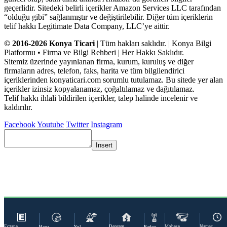
geçerlidir. Sitedeki belirli içerikler Amazon Services LLC tarafından
“olduğu gibi” sağlanmıştır ve değiştirilebilir. Diğer tüm içeriklerin
telif hakkı Legitimate Data Company, LLC’ye aittir.
© 2016-2026 Konya Ticari
| Tüm hakları saklıdır. | Konya Bilgi
Platformu • Firma ve Bilgi Rehberi | Her Hakkı Saklıdır.
Sitemiz üzerinde yayınlanan firma, kurum, kuruluş ve diğer
firmaların adres, telefon, faks, harita ve tüm bilgilendirici
içeriklerinden konyaticari.com sorumlu tutulamaz. Bu sitede yer alan
içerikler izinsiz kopyalanamaz, çoğaltılamaz ve dağıtılamaz.
Telif hakkı ihlali bildirilen içerikler, talep halinde incelenir ve
kaldırılır.
Facebook
Youtube
Twitter
Instagram
Insert
Eczane
Deprem
Mobese
Namaz
Hava
Yol
Radyo