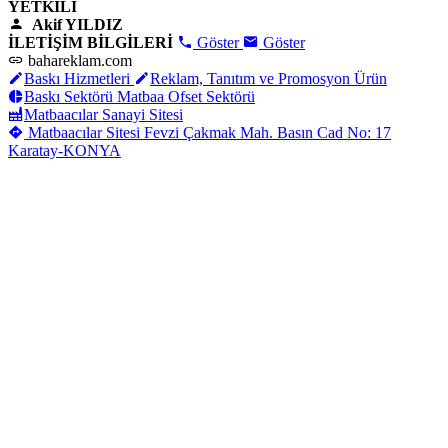
YETKİLİ
Akif YILDIZ
İLETİŞİM BİLGİLERİ
Göster
Göster
bahareklam.com
Baskı Hizmetleri
Reklam, Tanıtım ve Promosyon Ürün
Baskı Sektörü Matbaa Ofset Sektörü
Matbaacılar Sanayi Sitesi
Matbaacılar Sitesi Fevzi Çakmak Mah. Basın Cad No: 17
Karatay-KONYA