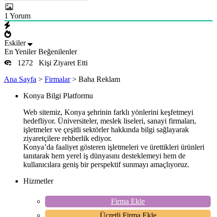
1
Yorum
Eskiler
En Yeniler
Beğenilenler
1272
Kişi Ziyaret Etti
Ana Sayfa
>
Firmalar
>
Baha Reklam
Konya Bilgi Platformu
Web sitemiz, Konya şehrinin farklı yönlerini keşfetmeyi
hedefliyor. Üniversiteler, meslek liseleri, sanayi firmaları,
işletmeler ve çeşitli sektörler hakkında bilgi sağlayarak
ziyaretçilere rehberlik ediyor.
Konya’da faaliyet gösteren işletmeleri ve ürettikleri ürünleri
tanıtarak hem yerel iş dünyasını desteklemeyi hem de
kullanıcılara geniş bir perspektif sunmayı amaçlıyoruz.
Hizmetler
Firma Ekle
Ücretli Firma Ekle