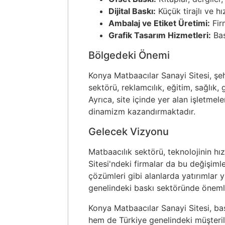
Dijital Baskı:
Küçük tirajlı ve hız
Ambalaj ve Etiket Üretimi:
Firm
Grafik Tasarım Hizmetleri:
Bas
Bölgedeki Önemi
Konya Matbaacılar Sanayi Sitesi, şe
sektörü, reklamcılık, eğitim, sağlık,
Ayrıca, site içinde yer alan işletmel
dinamizm kazandırmaktadır.
Gelecek Vizyonu
Matbaacılık sektörü, teknolojinin hı
Sitesi'ndeki firmalar da bu değişimle
çözümleri gibi alanlarda yatırımlar
genelindeki baskı sektöründe önemli
Konya Matbaacılar Sanayi Sitesi, ba
hem de Türkiye genelindeki müşter