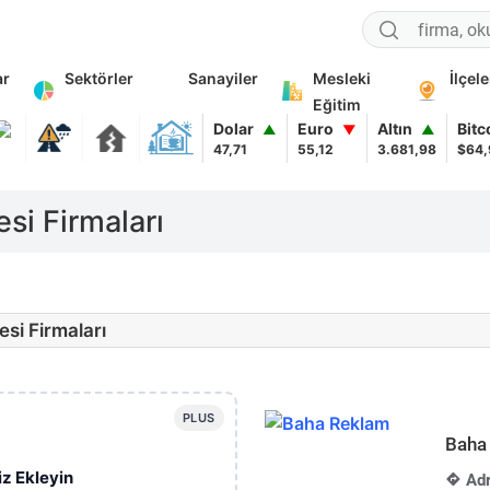
ar
Sektörler
Sanayiler
Mesleki
İlçele
Eğitim
Dolar
Euro
Altın
Bitc
▲
▼
▲
47,71
55,12
3.681,98
$64,
esi Firmaları
si Firmaları
PLUS
Baha
iz Ekleyin
Adr