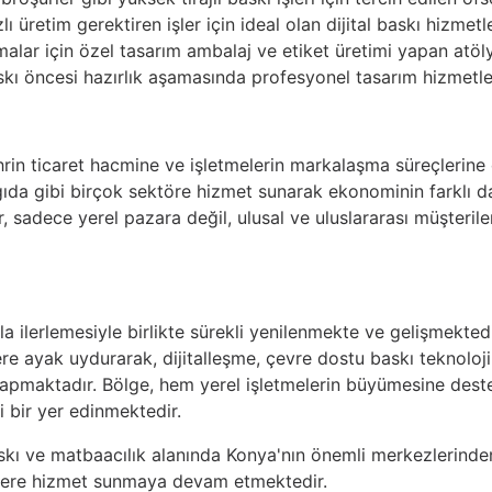
lı üretim gerektiren işler için ideal olan dijital baskı hizmetle
alar için özel tasarım ambalaj ve etiket üretimi yapan atöly
kı öncesi hazırlık aşamasında profesyonel tasarım hizmetler
hrin ticaret hacmine ve işletmelerin markalaşma süreçlerine
 gıda gibi birçok sektöre hizmet sunarak ekonominin farklı da
er, sadece yerel pazara değil, ulusal ve uluslararası müşteri
zla ilerlemesiyle birlikte sürekli yenilenmekte ve gelişmekte
re ayak uydurarak, dijitalleşme, çevre dostu baskı teknolojile
 yapmaktadır. Bölge, hem yerel işletmelerin büyümesine des
 bir yer edinmektedir.
skı ve matbaacılık alanında Konya'nın önemli merkezlerinden 
ilere hizmet sunmaya devam etmektedir.