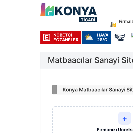
Firmal
NÖBETÇI
HAVA
⛅
ECZANELER
28°C
Matbaacılar Sanayi Sit
Konya Matbaacılar Sanayi Site
+
Firmanızı Ücrets