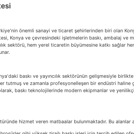
tesi
kiye'nin önemli sanayi ve ticaret şehirlerinden biri olan Kon
tesi, Konya ve çevresindeki işletmelerin baskı, ambalaj ve m
cılık sektörü, hem yerel ticaretin büyümesine katkı sağlar 
unar.
ya'daki baskı ve yayıncılık sektörünün gelişmesiyle birlikte 
yer tutmuş ve zamanla profesyonelleşen bir endüstri haline ge
arak, baskı teknolojilerinde modern ekipmanlar ve yenilikçi
ı türünde hizmet veren matbaalar bulunmaktadır. Bu alanlar 
 broşürler gibi yüksek tirajlı baskı işleri için tercih edilen ofs