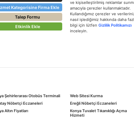
ve kişiselleştirilmiş reklamlar sun
izmet Kategorisine Firma Ekle
amacıyla çerezler kullanmaktadır.
Kullandığımız çerezler ve verilerini
Talep Formu
nasıl işlediğimiz hakkında daha faz
bilgi için lütfen
Gizlilik Politikamızı
Etkinlik Ekle
inceleyin.
a Şehirlerarası Otobüs Terminali
Web Sitesi Kurma
tay Nöbetçi Eczaneleri
Ereğli Nöbetçi Eczaneleri
a Altın Fiyatları
Konya Tuvalet Tıkanıklığı Açma
Hizmeti