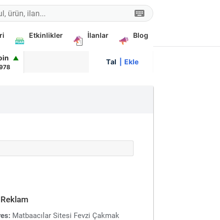
ri
Etkinlikler
İlanlar
Blog
oin
▲
Talep
|
Ekle
978
 Reklam
es:
Matbaacılar Sitesi Fevzi Çakmak