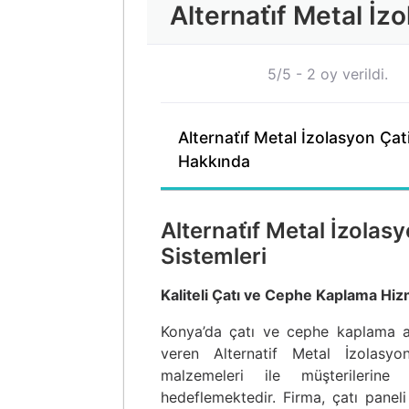
Alternati̇f Metal İ
5/5 - 2 oy verildi.
Alternati̇f Metal İzolasyon Ça
Hakkında
Alternati̇f Metal İzola
Sistemleri
Kaliteli Çatı ve Cephe Kaplama Hiz
Konya’da çatı ve cephe kaplama al
veren Alternatif Metal İzolasyo
malzemeleri ile müşterilerin
hedeflemektedir. Firma, çatı panel