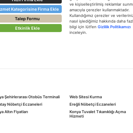
ve kişiselleştirilmiş reklamlar sun
izmet Kategorisine Firma Ekle
amacıyla çerezler kullanmaktadır.
Kullandığımız çerezler ve verilerini
Talep Formu
nasıl işlediğimiz hakkında daha faz
bilgi için lütfen
Gizlilik Politikamızı
Etkinlik Ekle
inceleyin.
a Şehirlerarası Otobüs Terminali
Web Sitesi Kurma
tay Nöbetçi Eczaneleri
Ereğli Nöbetçi Eczaneleri
a Altın Fiyatları
Konya Tuvalet Tıkanıklığı Açma
Hizmeti