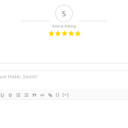
5
Article Rating
{}
[+]