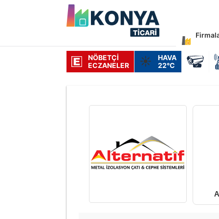
Firmal
NÖBETÇI
HAVA
☀️
ECZANELER
22°C
A