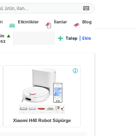
ri
Etkinlikler
İlanlar
Blog
oin
▲
Talep
|
Ekle
953
Xiaomi H40 Robot Süpürge