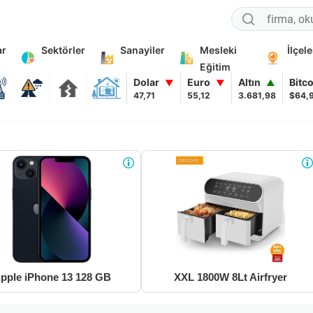
ar
Sektörler
Sanayiler
Mesleki
İlçele
Eğitim
Dolar
Euro
Altın
Bitc
▼
▼
▲
47,71
55,12
3.681,98
$64,
pple iPhone 13 128 GB
XXL 1800W 8Lt Airfryer