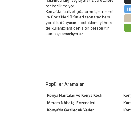
hakkında bilgi sağlayarak ziyaretçilere
rehberlik ediyor.
H
Konya’da faaliyet gösteren işletmeleri
ve ürettikleri ürünleri tanıtarak hem
yerel iş dünyasını desteklemeyi hem
de kullanıcılara geniş bir perspektif
sunmayı amaçlıyoruz.
Popüller Aramalar
Konya Haritaları ve Konya Keşfi
Kony
Meram Nöbetçi Eczaneleri
Kara
Konya’da Gezilecek Yerler
Kony