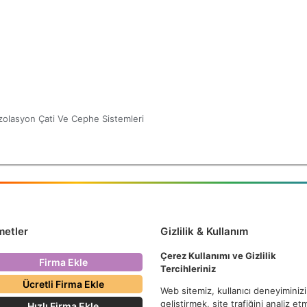
 İzolasyon Çati Ve Cephe Sistemleri
metler
Gizlilik & Kullanım
Çerez Kullanımı ve Gizlilik
Firma Ekle
Tercihleriniz
Ücretli Firma Ekle
Web sitemiz, kullanıcı deneyiminizi
geliştirmek, site trafiğini analiz e
Hızlı Firma Ekle