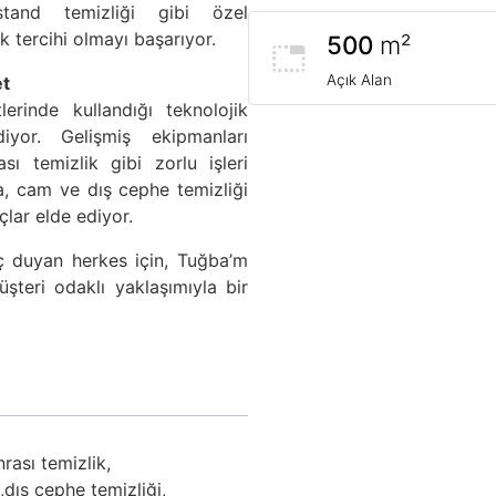
tand temizliği gibi özel
k tercihi olmayı başarıyor.
500
m²
Açık Alan
et
erinde kullandığı teknolojik
iyor. Gelişmiş ekipmanları
sı temizlik gibi zorlu işleri
ca, cam ve dış cephe temizliği
çlar elde ediyor.
aç duyan herkes için, Tuğba’m
müşteri odaklı yaklaşımıyla bir
rası temizlik,
,
dış cephe temizliği,