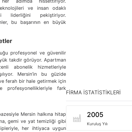
er adımda hissettiriyor.
eknolojileri ve insan odaklı
 liderliğini pekiştiriyor.
imler, bu başarının en büyük
etler
uğu profesyonel ve güvenilir
üyük takdir görüyor. Apartman
enli abonelik hizmetleriyle
rşılıyor. Mersin’in bu güzide
ve ferah bir hale getirmek için
ve profesyonellikleriyle fark
FİRMA İSTATİSTİKLERİ
2005
azesiyle Mersin halkına hitap
ma, gemi ve yat temizliği gibi
Kuruluş Yılı
pleriyle, her ihtiyaca uygun