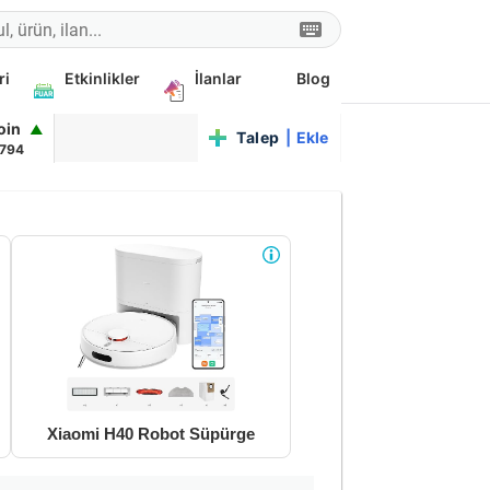
ri
Etkinlikler
İlanlar
Blog
coin
▲
Talep
|
Ekle
,794
Xiaomi H40 Robot Süpürge