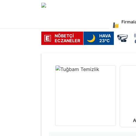
Firmal
NÖBETÇI
HAVA
🌙
ECZANELER
23°C
A