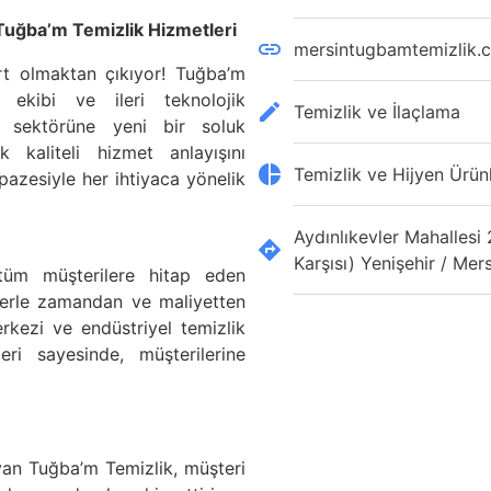
Tuğba’m Temizlik Hizmetleri
mersintugbamtemizlik.
ert olmaktan çıkıyor! Tuğba’m
l ekibi ve ileri teknolojik
Temizlik ve İlaçlama
ik sektörüne yeni bir soluk
k kaliteli hizmet anlayışını
Temizlik ve Hijyen Ürün
azesiyle her ihtiyaca yönelik
Aydınlıkevler Mahallesi
Karşısı) Yenişehir / Mer
tüm müşterilere hitap eden
erle zamandan ve maliyetten
erkezi ve endüstriyel temizlik
eri sayesinde, müşterilerine
an Tuğba’m Temizlik, müşteri