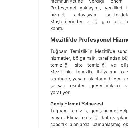
memnuniyetine verdiği önemi h
Profesyonel yaklaşımı, yenilikçi t
hizmet anlayışıyla, sektördeki
Müşterilerinden aldığı geri bildir
kanıtı.
Mezitli’de Profesyonel Hizm
Tuğbam Temizlik’in Mezitli’de sund
hizmetler, bölge halkı tarafından b
temizliği, site temizliği ve düz
Mezitli’nin temizlik ihtiyacını ka
semtinde, yaşam alanlarını hijyenik 
çalışan ekipler, güvenilirlikleri 
yaratıyor.
Geniş Hizmet Yelpazesi
Tuğbam Temizlik, geniş hizmet yelp
ediyor. Klima temizliği, koltuk yıka
spesifik alanlarda uzmanlaşmış eki