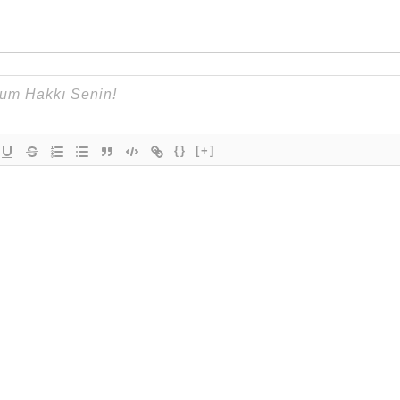
{}
[+]