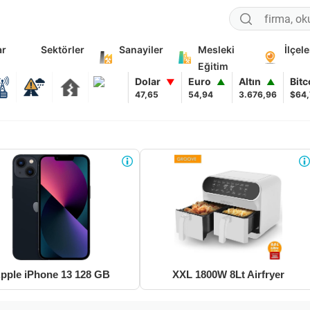
ar
Sektörler
Sanayiler
Mesleki
İlçele
Eğitim
Dolar
Euro
Altın
Bit
▼
▲
▲
47,65
54,94
3.676,96
$64
pple iPhone 13 128 GB
XXL 1800W 8Lt Airfryer