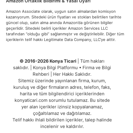
Amazon Ortaklık Bildirimi & Yasal Uyarı
Amazon Associate olarak, uygun satın almalardan komisyon
kazanıyorum. Sitedeki ürün fiyatları ve stokları belirtilen tarihte
güncel olup, satın alma anında Amazon’da görünen bilgiler
geçerlidir. Sitedeki belirli içerikler Amazon Services LLC
tarafından “olduğu gibi” sağlanmıştır ve değiştirilebilir. Diğer tüm
içeriklerin telif hakkı Legitimate Data Company, LLC’ye aittir.
© 2016-2026 Konya Ticari
| Tüm hakları
saklıdır. | Konya Bilgi Platformu • Firma ve Bilgi
Rehberi | Her Hakkı Saklıdır.
Sitemiz üzerinde yayınlanan firma, kurum,
kuruluş ve diğer firmaların adres, telefon, faks,
harita ve tüm bilgilendirici içeriklerinden
konyaticari.com sorumlu tutulamaz. Bu sitede
yer alan içerikler izinsiz kopyalanamaz,
çoğaltılamaz ve dağıtılamaz.
Telif hakkı ihlali bildirilen içerikler, talep halinde
incelenir ve kaldırılır.