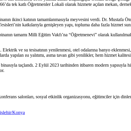
66’da tek katlı Öğretmenler Lokali olarak hizmete açılan mekan, dernek
nda binanın ikinci katının tamamlanmasıyla meyvesini verdi. Dr. Musta
sleri’nin katkılarıyla genişleyen yapı, topluma daha fazla hizmet sun
binanın tamamı Milli Eğitim Vakfı’na “Öğretmenevi” olarak kullanılma
Elektrik ve su tesisatının yenilenmesi, otel odalarına banyo eklenmesi, 
da yapılan ısı yalıtımı, asma tavan gibi yenilikler, hem hizmet kalites
binasıyla taçlandı. 2 Eylül 2023 tarihinden itibaren modern yapısıyla
or.
konferans salonları, sosyal etkinlik organizasyonu, eğitimciler için dinl
işlehir/Konya