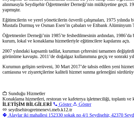
alınmasıyla Seydişehir Öğretmenler Derneği’nin mülkiyetine geçti. 19
yapmıştır.
Eğitimcilerin ve yerel yöneticilerin özverili çalışmaları, 1975 yılı
Mustafa Durmuş ve Osman Esen’in çabaları ve Etibank Alüminyum Tesi
Öğretmenler Derneği’nin 1985’te feshedilmesinin ardından, 1986’da 
kurum, lokal ve konaklama hizmetleriyle eğitimcilere kapılarını açtı.
2007 yılındaki kapsamlı tadilat, kurumun çehresini tamamen değiştirdi. 
görünüme kavuştu. 2011’de doğalgaz kullanımına geçiş ve sonraki yıllar
Kurumun gelişim serüveni, 30 Mart 2017’de tahsis edilen yeni hizmet 
camiasına ve ziyaretçilerine kaliteli hizmet sunma geleneğini sürdürüy
Sunduğu Hizmetler
Konaklama hizmetleri, restoran ve kafeterya işletmeciliği, toplantı ve 
İLETİŞİM BİLGİLERİ
Göster
Göster
seydisehirogretmenevi.meb.k12.tr
Alaylar iki mahallesi 152330 sokak no 4/1 Seydişehir, 42370 Seyd