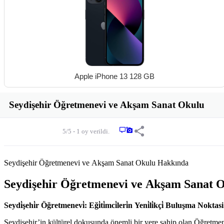
Etkinlikler
İlanlar
İş İlanları
İlanlar
Blog
Apple iPhone 13 128 GB
Seydişehir Öğretmenevi ve Akşam Sanat Okulu
5/5 - 1 oy verildi.
Seydişehir Öğretmenevi ve Akşam Sanat Okulu Hakkında
Seydişehir Öğretmenevi ve Akşam Sanat 
Seydi̇şehi̇r Öğretmenevi̇: Eği̇ti̇mci̇leri̇n Yeni̇li̇kçi̇ Buluşma Noktasi
Seydişehir’in kültürel dokusunda önemli bir yere sahip olan Öğretmene