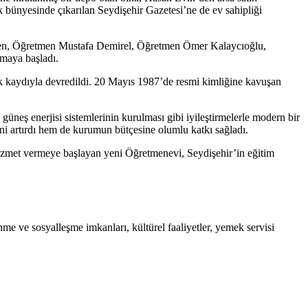
 bünyesinde çıkarılan Seydişehir Gazetesi’ne de ev sahipliği
fa Öten, Öğretmen Mustafa Demirel, Öğretmen Ömer Kalaycıoğlu,
maya başladı.
k kaydıyla devredildi. 20 Mayıs 1987’de resmi kimliğine kavuşan
güneş enerjisi sistemlerinin kurulması gibi iyileştirmelerle modern bir
ini artırdı hem de kurumun bütçesine olumlu katkı sağladı.
 hizmet vermeye başlayan yeni Öğretmenevi, Seydişehir’in eğitim
enme ve sosyalleşme imkanları, kültürel faaliyetler, yemek servisi