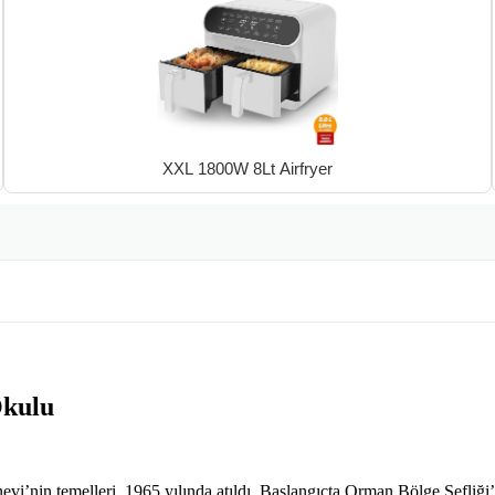
XXL 1800W 8Lt Airfryer
Okulu
vi’nin temelleri, 1965 yılında atıldı. Başlangıçta Orman Bölge Şefliği’