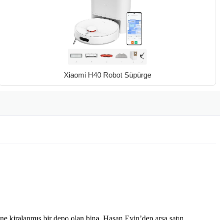
Xiaomi H40 Robot Süpürge
ne kiralanmış bir depo olan bina, Hasan Evin’den arsa satın