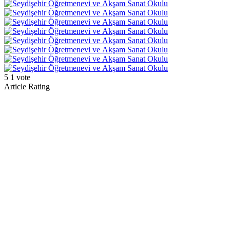
5
1
vote
Article Rating