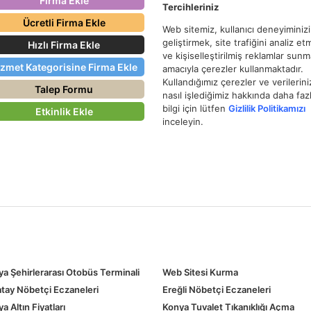
Firma Ekle
Tercihleriniz
Ücretli Firma Ekle
Web sitemiz, kullanıcı deneyiminizi
geliştirmek, site trafiğini analiz e
Hızlı Firma Ekle
ve kişiselleştirilmiş reklamlar sun
izmet Kategorisine Firma Ekle
amacıyla çerezler kullanmaktadır.
Kullandığımız çerezler ve verilerini
Talep Formu
nasıl işlediğimiz hakkında daha faz
bilgi için lütfen
Gizlilik Politikamızı
Etkinlik Ekle
inceleyin.
a Şehirlerarası Otobüs Terminali
Web Sitesi Kurma
tay Nöbetçi Eczaneleri
Ereğli Nöbetçi Eczaneleri
a Altın Fiyatları
Konya Tuvalet Tıkanıklığı Açma