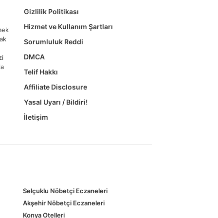
Gizlilik Politikası
Hizmet ve Kullanım Şartları
tmek
mak
Sorumluluk Reddi
DMCA
zi
la
Telif Hakkı
Affiliate Disclosure
Yasal Uyarı / Bildiri!
İletişim
Selçuklu Nöbetçi Eczaneleri
Akşehir Nöbetçi Eczaneleri
Konya Otelleri