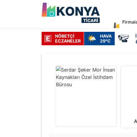
Firmal
NÖBETÇI
HAVA
🌤️
ECZANELER
29°C
A