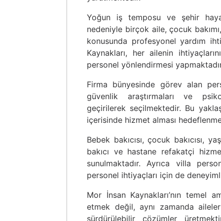
Yoğun iş temposu ve şehir hayatı
nedeniyle birçok aile, çocuk bakımı
konusunda profesyonel yardım iht
Kaynakları, her ailenin ihtiyaçları
personel yönlendirmesi yapmaktadır
Firma bünyesinde görev alan person
güvenlik araştırmaları ve psiko
geçirilerek seçilmektedir. Bu yakla
içerisinde hizmet alması hedeflenme
Bebek bakıcısı, çocuk bakıcısı, yaşlı 
bakıcı ve hastane refakatçi hizme
sunulmaktadır. Ayrıca villa perso
personel ihtiyaçları için de deneyiml
Mor İnsan Kaynakları’nın temel a
etmek değil, aynı zamanda aileleri
sürdürülebilir çözümler üretmekt