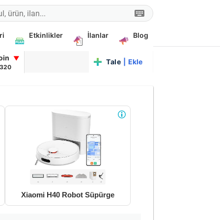
ri
Etkinlikler
İlanlar
Blog
coin
▼
Talep
|
Ekle
,320
Xiaomi H40 Robot Süpürge