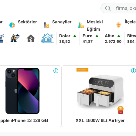
ar
Sektörler
Sanayiler
Mesleki
İlçele
Eğitim
Dolar
Euro
Altın
Bit
▲
▲
▲
38,52
41,87
2.972,60
$84
pple iPhone 13 128 GB
XXL 1800W 8Lt Airfryer