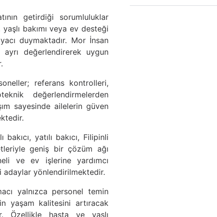
nın getirdiği sorumluluklar
, yaşlı bakımı veya ev desteği
iyacı duymaktadır. Mor İnsan
nı ayrı değerlendirerek uygun
.
eller; referans kontrolleri,
teknik değerlendirmelerden
şım sayesinde ailelerin güven
ktedir.
bakıcı, yatılı bakıcı, Filipinli
tleriyle geniş bir çözüm ağı
neli ve ev işlerine yardımcı
i adaylar yönlendirilmektedir.
macı yalnızca personel temin
n yaşam kalitesini artıracak
ir. Özellikle hasta ve yaşlı