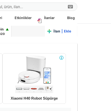
ri
Etkinlikler
İlanlar
Blog
oin
▲
Ta
|
Ekle
320
Xiaomi H40 Robot Süpürge