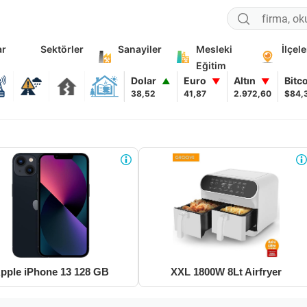
ar
Sektörler
Sanayiler
Mesleki
İlçele
Eğitim
Dolar
Euro
Altın
Bitc
▲
▼
▼
38,52
41,87
2.972,60
$84,
pple iPhone 13 128 GB
XXL 1800W 8Lt Airfryer