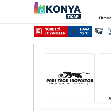
Firmal
NÖBETÇI
HAVA
☀️
ECZANELER
32°C
A