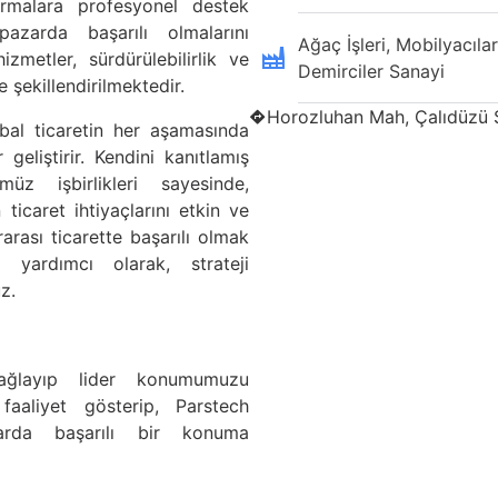
irmalara profesyonel destek
pazarda başarılı olmalarını
Ağaç İşleri, Mobilyacılar
metler, sürdürülebilirlik ve
Demirciler Sanayi
e şekillendirilmektedir.
Horozluhan Mah, Çalıdüzü 
al ticaretin her aşamasında
 geliştirir. Kendini kanıtlamış
üz işbirlikleri sayesinde,
ticaret ihtiyaçlarını etkin ve
ararası ticarette başarılı olmak
a yardımcı olarak, strateji
z.
 sağlayıp lider konumumuzu
aaliyet gösterip, Parstech
alarda başarılı bir konuma