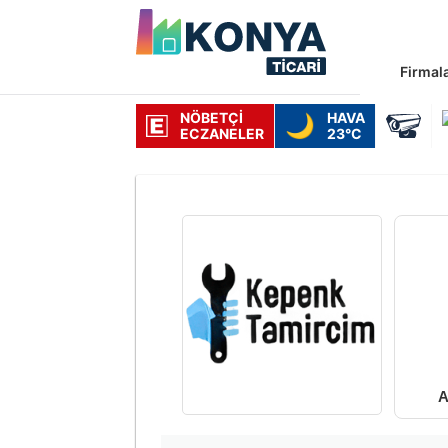
Firmal
NÖBETÇI
HAVA
🌙
ECZANELER
23°C
A