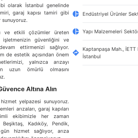
bi olarak İstanbul genelinde
iri, garaj kapısı tamiri gibi
Endüstriyel Ürünler Sek
r sunuyoruz.
Yapı Malzemeleri Sektö
ı ve etkili çözümler üreten
 işletmenizin güvenliğini ve
devam ettirmenizi sağlıyor.
Kaptanpaşa Mah., İETT B
em de estetik açısından önem
İstanbul
lerimizi, yalnızca arızayı
rin uzun ömürlü olmasını
uz.
Güvence Altına Alın
 hizmet yelpazesi sunuyoruz.
mleri arızaları, garaj kapıları
mli ekibimizle her zaman
, Beşiktaş, Kadıköy, Pendik,
 gün hizmet sağlıyor, arıza