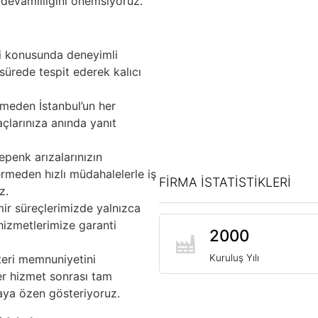
 devamlılığını önemsiyoruz.
i konusunda deneyimli
 sürede tespit ederek kalıcı
eden İstanbul’un her
açlarınıza anında yanıt
penk arızalarınızın
ermeden hızlı müdahalelerle iş
FİRMA İSTATİSTİKLERİ
z.
ir süreçlerimizde yalnızca
hizmetlerimize garanti
2000
eri memnuniyetini
Kuruluş Yılı
her hizmet sonrası tam
ya özen gösteriyoruz.