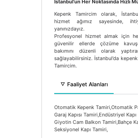
İstanbul’un Her Noktasında Hızlı M
Kepenk Tamircim olarak, İstanbul
hizmet ağımız sayesinde, ih
yanınızdayız.
Profesyonel hizmet almak için hem
güvenilir ellerde çözüme kavuşs
bakımını düzenli olarak yaptır
sağlayabilirsiniz. İstanbul’da kepen
Tamircim.
Faaliyet Alanları
Otomatik Kepenk Tamiri,
Otomatik Pa
Garaj Kapısı Tamiri,
Endüstriyel Kapı 
Giyotin Cam Balkon Tamiri,
Bahçe Ka
Seksiyonel Kapı Tamiri,