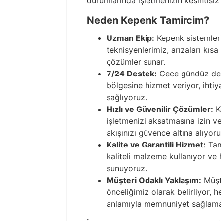
durumlarında işletmenizin kesintisiz
Neden Kepenk Tamircim?
Uzman Ekip:
Kepenk sistemler
teknisyenlerimiz, arızaları kısa
çözümler sunar.
7/24 Destek:
Gece gündüz dem
bölgesine hizmet veriyor, ihtiy
sağlıyoruz.
Hızlı ve Güvenilir Çözümler:
Ke
işletmenizi aksatmasına izin v
akışınızı güvence altına alıyoru
Kalite ve Garantili Hizmet:
Tam
kaliteli malzeme kullanıyor ve 
sunuyoruz.
Müşteri Odaklı Yaklaşım:
Müşt
önceliğimiz olarak belirliyor, 
anlamıyla memnuniyet sağlama