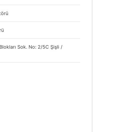
törü
rü
lokları Sok. No: 2/5C Şişli /