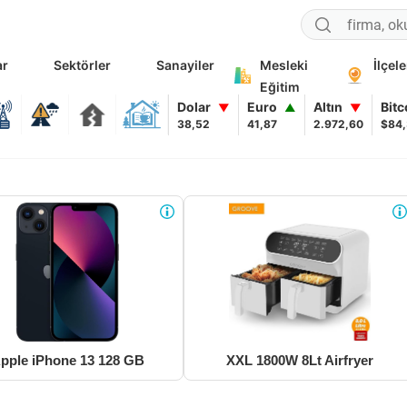
ar
Sektörler
Sanayiler
Mesleki
İlçele
Eğitim
Dolar
Euro
Altın
Bit
▼
▲
▼
38,52
41,87
2.972,60
$84
pple iPhone 13 128 GB
XXL 1800W 8Lt Airfryer