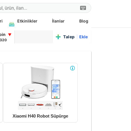
ri
Etkinlikler
İlanlar
Blog
coin
▼
Talep
|
Ekle
,320
Xiaomi H40 Robot Süpürge