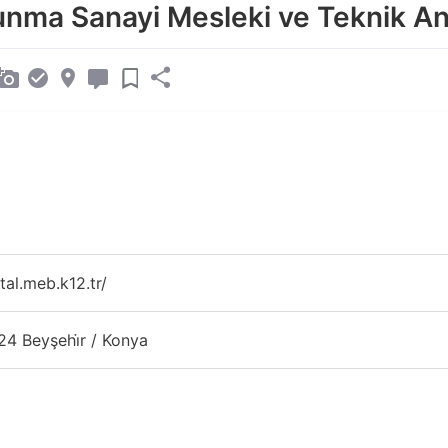
nma Sanayi Mesleki ve Teknik An
al.meb.k12.tr/
4 Beyşehi̇r / Konya