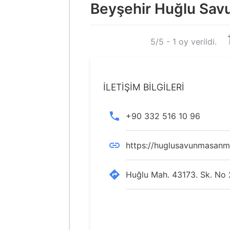
Beyşehir Huğlu Savu
5/5 - 1 oy verildi.
İLETİŞİM BİLGİLERİ
+90 332 516 10 96
https://huglusavunmasanmt
Huğlu Mah. 43173. Sk. No 2