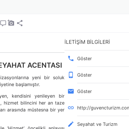
İLETİŞİM BİLGİLERİ
Göster
EYAHAT ACENTASI
Göster
zasyonlarına yeni bir soluk
yetine başlamıştır.
Göster
yen, kendisini yenileyen bir
, hizmet bilincini her an taze
http://guvencturizm.co
arı arasında müstesna bir yer
Seyahat ve Turizm
e ‘Hizmet’ öncelikli anlayışı