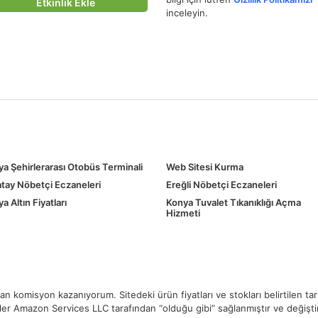
Etkinlik Ekle
inceleyin.
a Şehirlerarası Otobüs Terminali
Web Sitesi Kurma
tay Nöbetçi Eczaneleri
Ereğli Nöbetçi Eczaneleri
a Altın Fiyatları
Konya Tuvalet Tıkanıklığı Açma
Hizmeti
 komisyon kazanıyorum. Sitedeki ürün fiyatları ve stokları belirtilen ta
ikler Amazon Services LLC tarafından “olduğu gibi” sağlanmıştır ve değiştiril