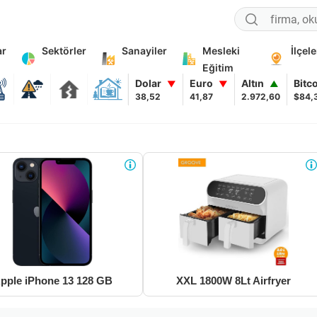
ar
Sektörler
Sanayiler
Mesleki
İlçele
Eğitim
Dolar
Euro
Altın
Bitc
▼
▼
▲
38,52
41,87
2.972,60
$84,
pple iPhone 13 128 GB
XXL 1800W 8Lt Airfryer