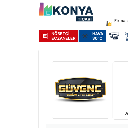
Firmal
NÖBETÇI
HAVA
☀️
ECZANELER
30°C
A