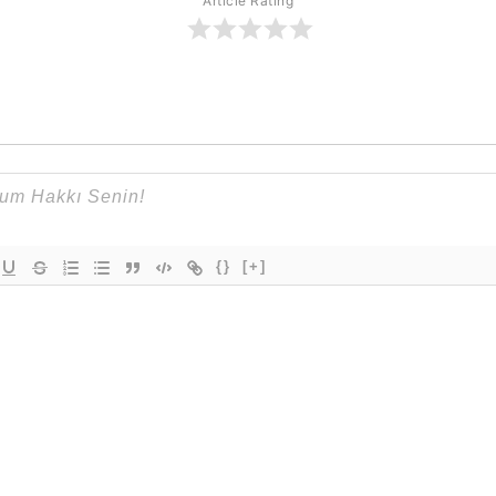
Article Rating
{}
[+]