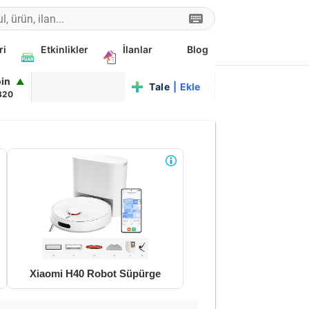
ri
Etkinlikler
İlanlar
Blog
oin
▲
Talep
|
Ekle
320
Xiaomi H40 Robot Süpürge