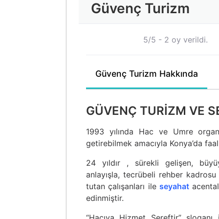
Güvenç Turizm
5/5 - 2 oy verildi.
Güvenç Turizm Hakkında
GÜVENÇ TURİZM VE S
1993 yılında Hac ve Umre organi
getirebilmek amacıyla Konya’da faali
24 yıldır , sürekli gelişen, büyü
anlayışla, tecrübeli rehber kadrosu 
tutan çalışanları ile
seyahat
acental
edinmiştir.
“Hacıya Hizmet Şereftir” sloganı il