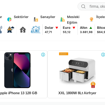
ar
Sektörler
Sanayiler
Mesleki
İlçele
Eğitim
Dolar
Euro
Altın
Bitc
▼
▼
▲
47,71
55,12
3.681,98
$64,
pple iPhone 13 128 GB
XXL 1800W 8Lt Airfryer