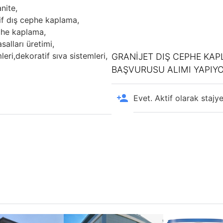
nite,
if dış cephe kaplama,
phe kaplama,
salları üretimi,
eri,
dekoratif sıva sistemleri,
GRANIJET DIŞ CEPHE KAP
BAŞVURUSU ALIMI YAPIY
Evet. Aktif olarak stajy