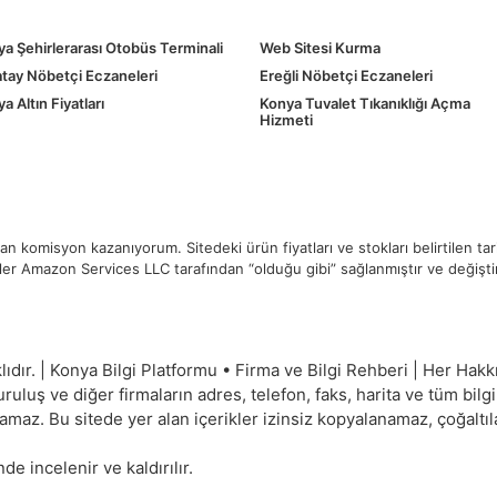
a Şehirlerarası Otobüs Terminali
Web Sitesi Kurma
tay Nöbetçi Eczaneleri
Ereğli Nöbetçi Eczaneleri
a Altın Fiyatları
Konya Tuvalet Tıkanıklığı Açma
Hizmeti
 komisyon kazanıyorum. Sitedeki ürün fiyatları ve stokları belirtilen ta
ikler Amazon Services LLC tarafından “olduğu gibi” sağlanmıştır ve değiştiril
ıdır. | Konya Bilgi Platformu • Firma ve Bilgi Rehberi | Her Hakkı
uluş ve diğer firmaların adres, telefon, faks, harita ve tüm bilgi
amaz. Bu sitede yer alan içerikler izinsiz kopyalanamaz, çoğaltı
inde incelenir ve kaldırılır.