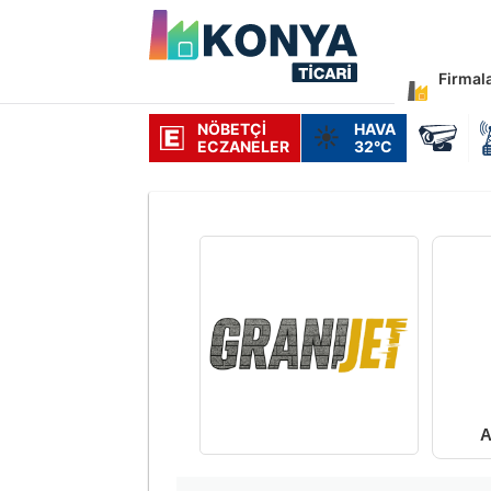
Firmal
NÖBETÇI
HAVA
☀️
ECZANELER
32°C
A