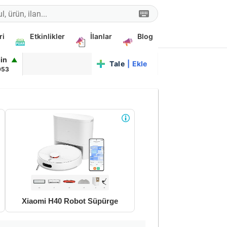
ri
Etkinlikler
İlanlar
Blog
oin
▲
Talep
|
Ekle
953
Xiaomi H40 Robot Süpürge