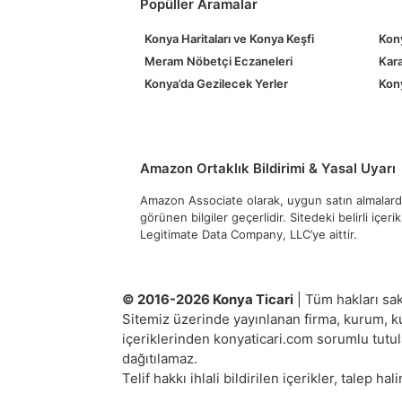
Popüller Aramalar
Konya Haritaları ve Konya Keşfi
Kony
Meram Nöbetçi Eczaneleri
Kara
Konya’da Gezilecek Yerler
Kony
Amazon Ortaklık Bildirimi & Yasal Uyarı
Amazon Associate olarak, uygun satın almalardan
görünen bilgiler geçerlidir. Sitedeki belirli içer
Legitimate Data Company, LLC’ye aittir.
© 2016-2026 Konya Ticari
| Tüm hakları sakl
Sitemiz üzerinde yayınlanan firma, kurum, kur
içeriklerinden konyaticari.com sorumlu tutul
dağıtılamaz.
Telif hakkı ihlali bildirilen içerikler, talep hal