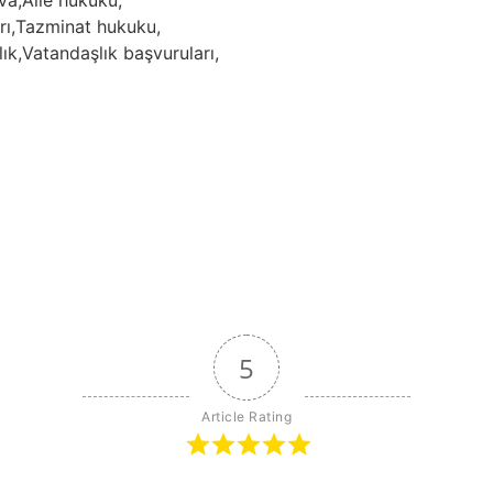
va,
Aile hukuku,
ı,
Tazminat hukuku,
ık,
Vatandaşlık başvuruları,
5
Article Rating