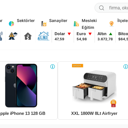
ar
Sektörler
Sanayiler
Mesleki
İlçele
Eğitim
Dolar
Euro
Altın
Bitc
▼
▼
▲
47,59
54,98
3.672,78
$64,
pple iPhone 13 128 GB
XXL 1800W 8Lt Airfryer