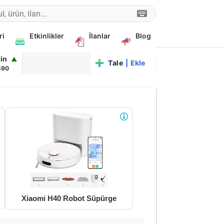
ri
Etkinlikler
İlanlar
Blog
oin
▲
Talep
|
Ekle
590
Xiaomi H40 Robot Süpürge