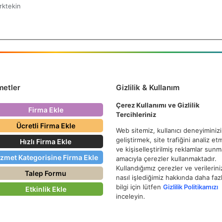
rktekin
metler
Gizlilik & Kullanım
Çerez Kullanımı ve Gizlilik
Firma Ekle
Tercihleriniz
Ücretli Firma Ekle
Web sitemiz, kullanıcı deneyiminizi
geliştirmek, site trafiğini analiz e
Hızlı Firma Ekle
ve kişiselleştirilmiş reklamlar sun
izmet Kategorisine Firma Ekle
amacıyla çerezler kullanmaktadır.
Kullandığımız çerezler ve verilerini
Talep Formu
nasıl işlediğimiz hakkında daha faz
bilgi için lütfen
Gizlilik Politikamızı
Etkinlik Ekle
inceleyin.