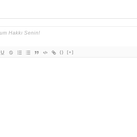
{}
[+]