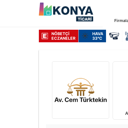
Firmal
NÖBETÇI
HAVA
☀️
ECZANELER
33°C
A