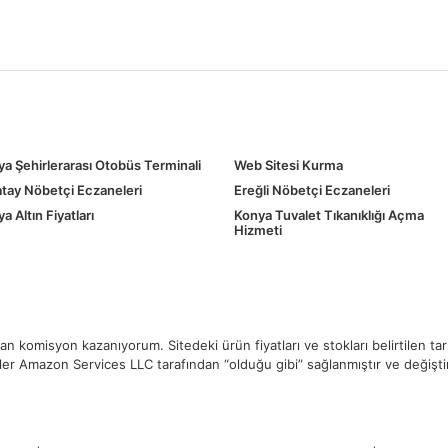
a Şehirlerarası Otobüs Terminali
Web Sitesi Kurma
tay Nöbetçi Eczaneleri
Ereğli Nöbetçi Eczaneleri
a Altın Fiyatları
Konya Tuvalet Tıkanıklığı Açma
Hizmeti
 komisyon kazanıyorum. Sitedeki ürün fiyatları ve stokları belirtilen ta
ikler Amazon Services LLC tarafından “olduğu gibi” sağlanmıştır ve değiştiril