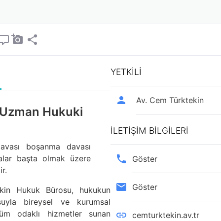
YETKİLİ
Av. Cem Türktekin
e Uzman Hukuki
İLETİŞİM BİLGİLERİ
davası boşanma davası
valar başta olmak üzere
Göster
r.
Göster
ekin Hukuk Bürosu, hukukun
suyla bireysel ve kurumsal
züm odaklı hizmetler sunan
cemturktekin.av.tr