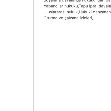
Boşanma davaları,
İş hukuku,
İdari da
Yabancılar hukuku,
Tapu iptal davalar
Uluslararası hukuk,
Hukuki danışmanl
Oturma ve çalışma izinleri,