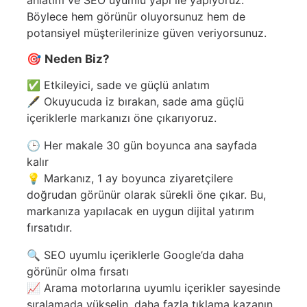
anlatım ve SEO uyumlu yapı ile yapıyoruz.
Böylece hem görünür oluyorsunuz hem de
potansiyel müşterilerinize güven veriyorsunuz.
🎯
Neden Biz?
✅ Etkileyici, sade ve güçlü anlatım
🖋️ Okuyucuda iz bırakan, sade ama güçlü
içeriklerle markanızı öne çıkarıyoruz.
🕒 Her makale 30 gün boyunca ana sayfada
kalır
💡 Markanız, 1 ay boyunca ziyaretçilere
doğrudan görünür olarak sürekli öne çıkar. Bu,
markanıza yapılacak en uygun dijital yatırım
fırsatıdır.
🔍 SEO uyumlu içeriklerle Google’da daha
görünür olma fırsatı
📈 Arama motorlarına uyumlu içerikler sayesinde
sıralamada yükselin, daha fazla tıklama kazanın.